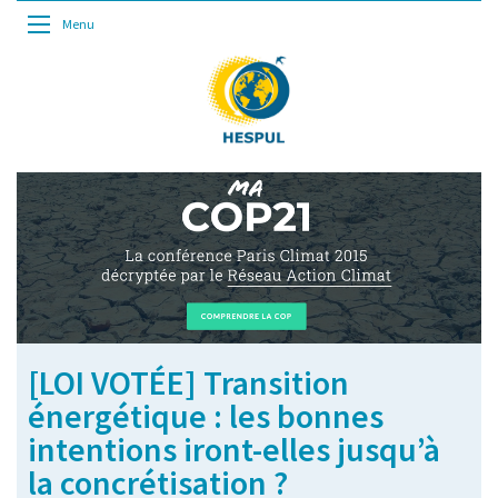
Menu
[LOI VOTÉE] Transition
énergétique : les bonnes
intentions iront-elles jusqu’à
la concrétisation ?